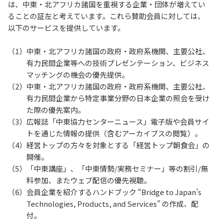
は、中東・北アフリカ諸国を重視する企業・団体が増えてい
ることの証左と考えています。これら賛助会員に対しては、
以下のサービスを提供しています。
（1）
中東・北アフリカ諸国の政府・政府系機関、主要公社、
有力民間企業等への技術プレゼンテーション、ビジネス
マッチングの機会の優先提供。
（2）
中東・北アフリカ諸国の政府・政府系機関、主要公社、
有力民間企業から特定事業分野の日本企業の照会を受け
た際の優先案内。
（3）
広報誌「中東協力センターニュース」電子版や会員サイ
トを通じた情報の提供（含むアーカイブスの閲覧）。
（4）
経営トップの方々を対象とする「経営トップ朝食会」の
開催。
（5）
「中東講座」、「中東情勢/実務セミナー」等の割引/無
料参加、またウェブ配信の優先視聴。
（6）
会員企業を紹介するハンドブック “Bridge to Japan’s
Technologies, Products, and Services” の作成、配
付。