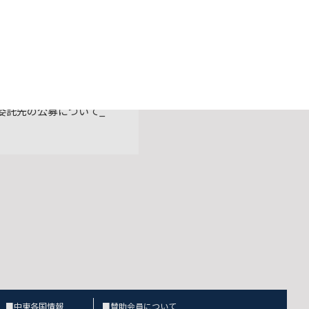
投資等促進事業 環境整備
委託先の公募について_
■中東各国情報
■賛助会員について