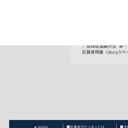
ダウンロードファイル：公
／投資促進展示会 東・
応募表明書〈docx/1ペ
Home
■中東協力センターとは
■主