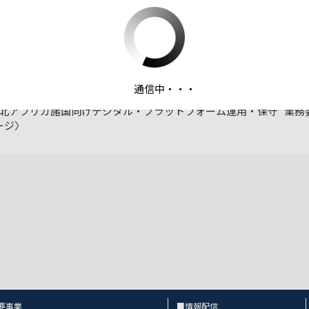
ファイルダウンロード
通信中・・・
募情報_No.00073_令和5（2023）年度中東等産油・産ガス国
北アフリカ諸国向けデジタル・プラットフォーム運用・保守 業務
ージ〉
要事業
■情報配信