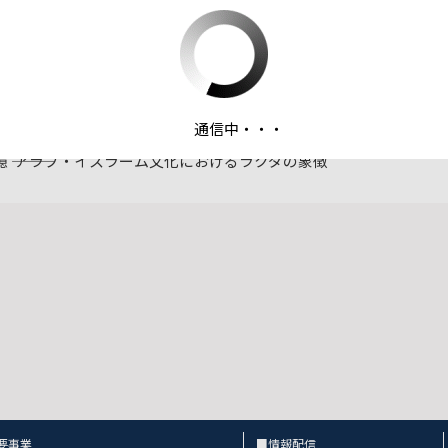
ファイルダウンロード
通信中・・・
中東協力センターニュース_No.02902_「アラブを知る、感じる
憶 ――― アラブ・イスラーム文化におけるラクダの象徴
要事業
■情報配信