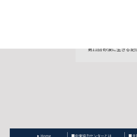
ダウンロードファイル：
第11回 砂漠に生きる記
Home
■中東協力センターとは
■主