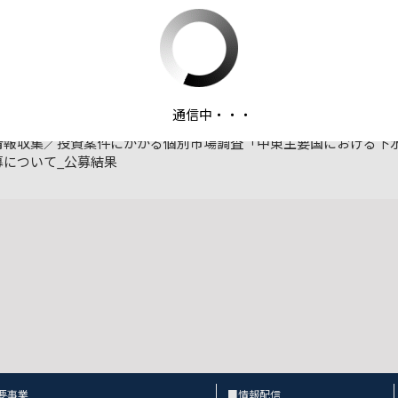
ファイルダウンロード
通信中・・・
募情報_No.00229_令和6（2024）年度 中東等産油・産ガス
情報収集／投資案件にかかる個別市場調査「中東主要国における下
募について_公募結果
要事業
■情報配信