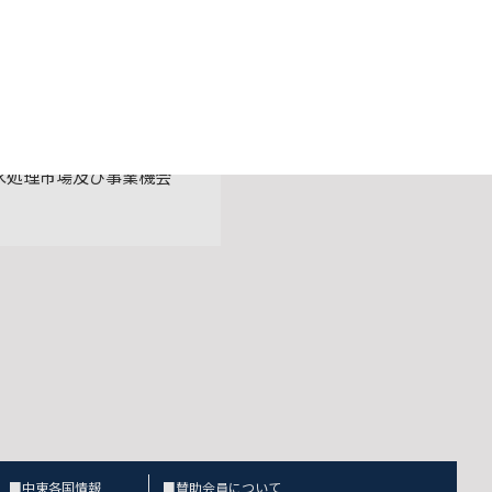
国投資等促進事業中東ビジネ
水処理市場及び事業機会
■中東各国情報
■賛助会員について